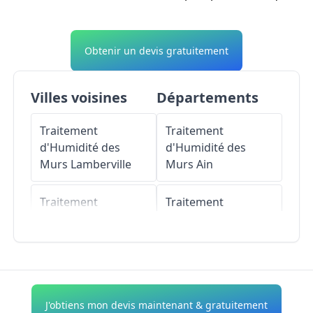
Obtenir un devis gratuitement
Villes voisines
Départements
Traitement
Traitement
d'Humidité des
d'Humidité des
Murs
Lamberville
Murs
Ain
Traitement
Traitement
d'Humidité des
d'Humidité des
Murs
Saint-Mards
Murs
Aisne
Traitement
Traitement
d'Humidité des
d'Humidité des
J'obtiens mon devis maintenant & gratuitement
Murs
Lammerville
Murs
Allier