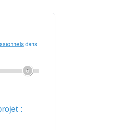
ssionnels
dans
6
rojet :