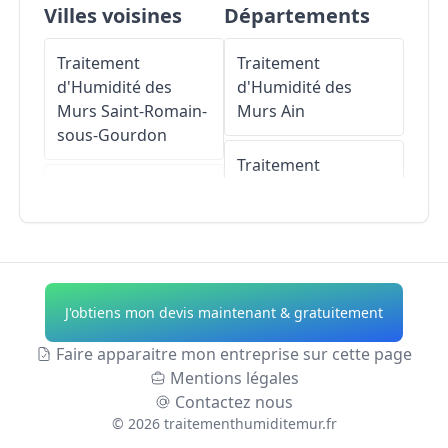
Villes voisines
Départements
Traitement
Traitement
d'Humidité des
d'Humidité des
Murs
Saint-Romain-
Murs
Ain
sous-Gourdon
Traitement
Traitement
d'Humidité des
d'Humidité des
Murs
Aisne
Murs
Pouilloux
Traitement
Traitement
d'Humidité des
J'obtiens mon devis maintenant & gratuitement
d'Humidité des
Murs
Allier
Murs
Montceau-les-
Faire apparaitre mon entreprise sur cette page
Mines
Traitement
Mentions légales
d'Humidité des
Contactez nous
Traitement
Murs
Alpes-de-
©
2026
traitementhumiditemur.fr
d'Humidité des
Haute-Provence