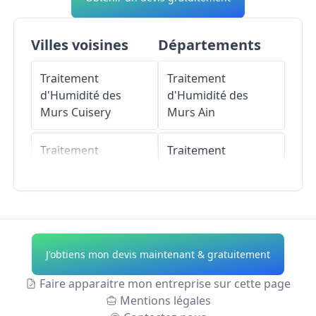
Villes voisines
Départements
Traitement
Traitement
d'Humidité des
d'Humidité des
Murs
Cuisery
Murs
Ain
Traitement
Traitement
d'Humidité des
d'Humidité des
Murs
La Genête
Murs
Aisne
Traitement
Traitement
d'Humidité des
d'Humidité des
J'obtiens mon devis maintenant & gratuitement
Murs
Brienne
Murs
Allier
Faire apparaitre mon entreprise sur cette page
Traitement
Traitement
Mentions légales
d'Humidité des
d'Humidité des