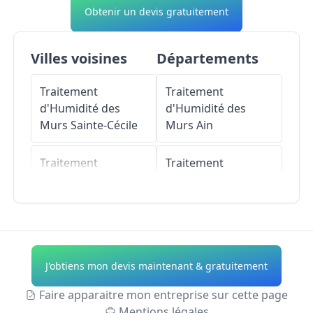
Obtenir un devis gratuitement
Villes voisines
Départements
Traitement
Traitement
d'Humidité des
d'Humidité des
Murs
Sainte-Cécile
Murs
Ain
Traitement
Traitement
d'Humidité des
d'Humidité des
Murs
Mazille
Murs
Aisne
Traitement
Traitement
d'Humidité des
d'Humidité des
J'obtiens mon devis maintenant & gratuitement
Murs
Clermain
Murs
Allier
Faire apparaitre mon entreprise sur cette page
Traitement
Traitement
Mentions légales