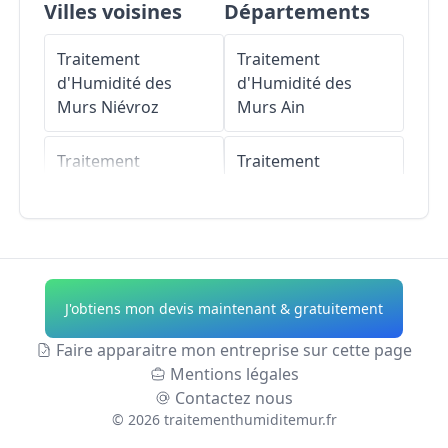
Villes voisines
Départements
Traitement
Traitement
d'Humidité des
d'Humidité des
Murs
Niévroz
Murs
Ain
Traitement
Traitement
d'Humidité des
d'Humidité des
Murs
Villette-
Murs
Aisne
d'Anthon
Traitement
Traitement
d'Humidité des
J'obtiens mon devis maintenant & gratuitement
d'Humidité des
Murs
Allier
Murs
Balan
Faire apparaitre mon entreprise sur cette page
Traitement
Mentions légales
Traitement
d'Humidité des
Contactez nous
d'Humidité des
Murs
Alpes-de-
©
2026
traitementhumiditemur.fr
Murs
Jonage
Haute-Provence