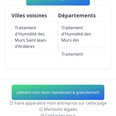
Villes voisines
Départements
Traitement
Traitement
d'Humidité des
d'Humidité des
Murs
Saint-Jean-
Murs
Ain
d'Ardières
Traitement
Traitement
d'Humidité des
d'Humidité des
Murs
Aisne
Murs
Taponas
Traitement
Traitement
d'Humidité des
J'obtiens mon devis maintenant & gratuitement
d'Humidité des
Murs
Allier
Murs
Guéreins
Faire apparaitre mon entreprise sur cette page
Traitement
Mentions légales
Traitement
d'Humidité des
Contactez nous