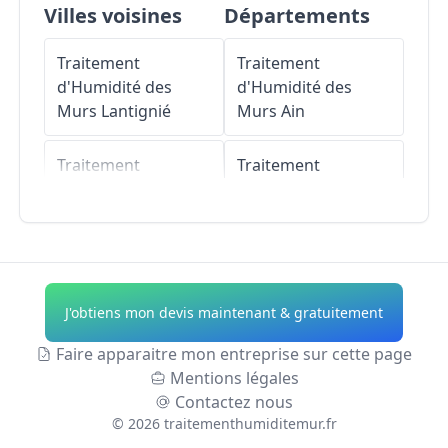
Villes voisines
Départements
Traitement
Traitement
d'Humidité des
d'Humidité des
Murs
Lantignié
Murs
Ain
Traitement
Traitement
d'Humidité des
d'Humidité des
Murs
Régnié-
Murs
Aisne
Durette
Traitement
Traitement
d'Humidité des
J'obtiens mon devis maintenant & gratuitement
d'Humidité des
Murs
Allier
Murs
Quincié-en-
Faire apparaitre mon entreprise sur cette page
Beaujolais
Traitement
Mentions légales
d'Humidité des
Contactez nous
Traitement
Murs
Alpes-de-
©
2026
traitementhumiditemur.fr
d'Humidité des
Haute-Provence