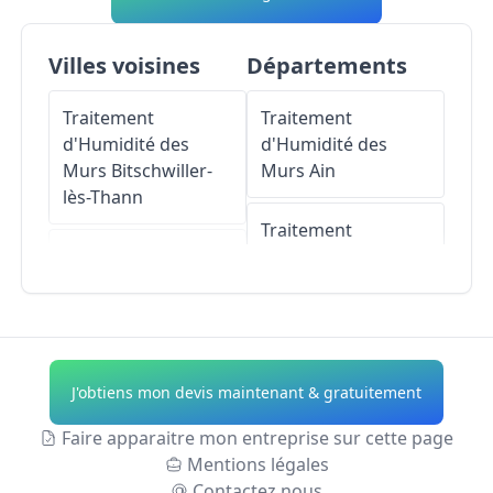
Villes voisines
Départements
Traitement
Traitement
d'Humidité des
d'Humidité des
Murs
Bitschwiller-
Murs
Ain
lès-Thann
Traitement
Traitement
d'Humidité des
d'Humidité des
Murs
Aisne
Murs
Rammersmatt
Traitement
Traitement
d'Humidité des
J'obtiens mon devis maintenant & gratuitement
d'Humidité des
Murs
Allier
Murs
Leimbach
Faire apparaitre mon entreprise sur cette page
Traitement
Mentions légales
Traitement
d'Humidité des
Contactez nous