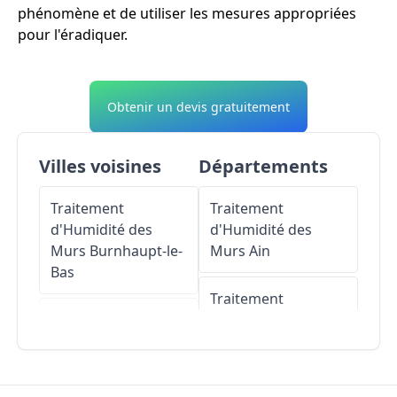
phénomène et de utiliser les mesures appropriées
pour l'éradiquer.
Obtenir un devis gratuitement
Villes voisines
Départements
Traitement
Traitement
d'Humidité des
d'Humidité des
Murs
Burnhaupt-le-
Murs
Ain
Bas
Traitement
Traitement
d'Humidité des
d'Humidité des
Murs
Aisne
Murs
Schweighouse-
Traitement