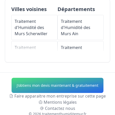
Villes voisines
Départements
Traitement
Traitement
d'Humidité des
d'Humidité des
Murs
Scherwiller
Murs
Ain
Traitement
Traitement
d'Humidité des
d'Humidité des
Murs
Châtenois
Murs
Aisne
Traitement
Traitement
d'Humidité des
d'Humidité des
J'obtiens mon devis maintenant & gratuitement
Murs
Kintzheim
Murs
Allier
Faire apparaitre mon entreprise sur cette page
Traitement
Traitement
Mentions légales
d'Humidité des
d'Humidité des
Contactez nous
Murs
Dieffenthal
Murs
Alpes-de-
©
2026
traitementhumiditemur.fr