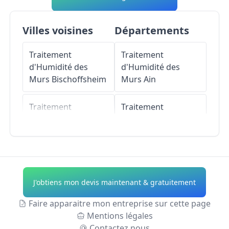
Villes voisines
Départements
Traitement
Traitement
d'Humidité des
d'Humidité des
Murs
Bischoffsheim
Murs
Ain
Traitement
Traitement
d'Humidité des
d'Humidité des
Murs
Murs
Aisne
Bernardswiller
Traitement
Traitement
d'Humidité des
J'obtiens mon devis maintenant & gratuitement
d'Humidité des
Murs
Allier
Murs
Niedernai
Faire apparaitre mon entreprise sur cette page
Traitement
Mentions légales
Traitement
d'Humidité des
Contactez nous