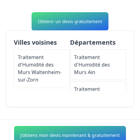
Obtenir un devis gratuitement
Villes voisines
Départements
Traitement
Traitement
d'Humidité des
d'Humidité des
Murs
Waltenheim-
Murs
Ain
sur-Zorn
Traitement
Traitement
d'Humidité des
d'Humidité des
Murs
Aisne
Murs
Bernolsheim
Traitement
Traitement
d'Humidité des
J'obtiens mon devis maintenant & gratuitement
d'Humidité des
Murs
Allier