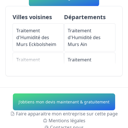
Villes voisines
Départements
Traitement
Traitement
d'Humidité des
d'Humidité des
Murs
Eckbolsheim
Murs
Ain
Traitement
Traitement
d'Humidité des
d'Humidité des
Murs
Wolfisheim
Murs
Aisne
Traitement
Traitement
d'Humidité des
d'Humidité des
J'obtiens mon devis maintenant & gratuitement
Murs
Ostwald
Murs
Allier
Faire apparaitre mon entreprise sur cette page
Traitement
Traitement
Mentions légales
d'Humidité des
d'Humidité des
Contactez nous