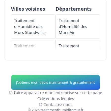
Villes voisines
Départements
Traitement
Traitement
d'Humidité des
d'Humidité des
Murs
Stundwiller
Murs
Ain
Traitement
Traitement
d'Humidité des
d'Humidité des
Murs
Oberrœdern
Murs
Aisne
Traitement
Traitement
d'Humidité des
d'Humidité des
J'obtiens mon devis maintenant & gratuitement
Murs
Rittershoffen
Murs
Allier
Faire apparaitre mon entreprise sur cette page
Traitement
Traitement
Mentions légales
d'Humidité des
d'Humidité des
Contactez nous
Murs
Buhl
Murs
Alpes-de-
©
2026
traitementhumiditemur.fr