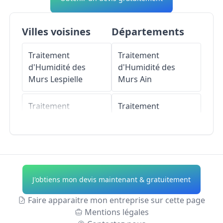
Villes voisines
Départements
Traitement
Traitement
d'Humidité des
d'Humidité des
Murs
Lespielle
Murs
Ain
Traitement
Traitement
d'Humidité des
d'Humidité des
Murs
Lussagnet-
Murs
Aisne
Lusson
Traitement
Traitement
d'Humidité des
J'obtiens mon devis maintenant & gratuitement
d'Humidité des
Murs
Allier
Murs
Maspie-
Faire apparaitre mon entreprise sur cette page
Lalonquère-Juillacq
Traitement
Mentions légales
d'Humidité des