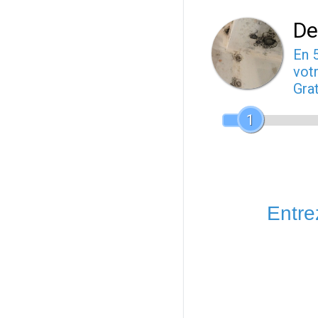
De
En 
votr
Gra
1
Entrez