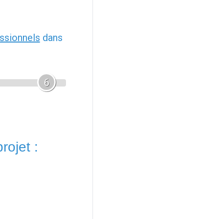
ssionnels
dans
6
rojet :