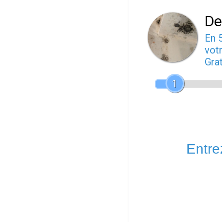
De
En 
votr
Gra
1
Entrez