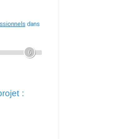
ssionnels
dans
6
rojet :