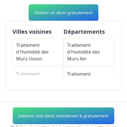
Obtenir un devis gratuitement
Villes voisines
Départements
Traitement
Traitement
d'Humidité des
d'Humidité des
Murs
Usson
Murs
Ain
Traitement
Traitement
d'Humidité des
d'Humidité des
Murs
Saint-Rémy-
Murs
Aisne
de-Chargnat
Traitement
Traitement
d'Humidité des
J'obtiens mon devis maintenant & gratuitement
d'Humidité des
Murs
Allier
Murs
Bansat