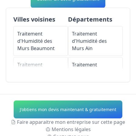
Villes voisines
Départements
Traitement
Traitement
d'Humidité des
d'Humidité des
Murs
Beaumont
Murs
Ain
Traitement
Traitement
d'Humidité des
d'Humidité des
Murs
Aubière
Murs
Aisne
Traitement
Traitement
d'Humidité des
d'Humidité des
J'obtiens mon devis maintenant & gratuitement
Murs
Ceyrat
Murs
Allier
Faire apparaitre mon entreprise sur cette page
Traitement
Traitement
Mentions légales
d'Humidité des
d'Humidité des