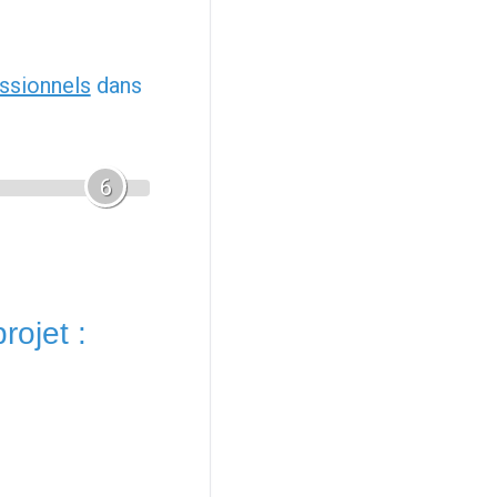
ssionnels
dans
6
rojet :