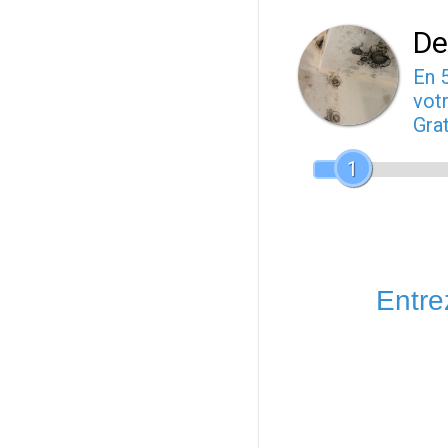
De
En 
votr
Gra
1
Entrez