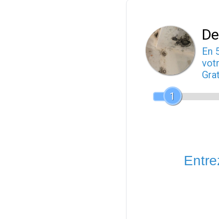
De
En 
votr
Gra
1
Entrez