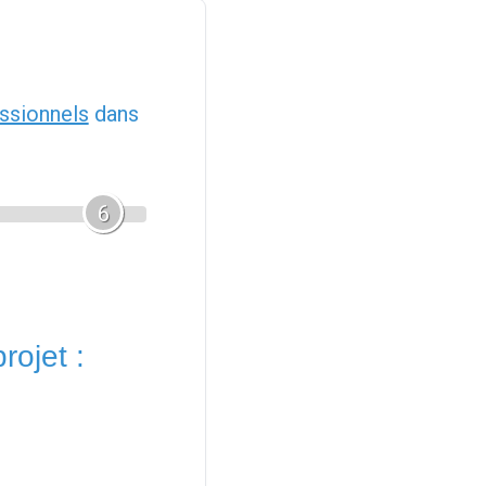
ssionnels
dans
6
rojet :