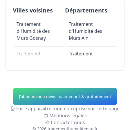
Villes voisines
Départements
Traitement
Traitement
d'Humidité des
d'Humidité des
Murs
Gosnay
Murs
Ain
Traitement
Traitement
d'Humidité des
d'Humidité des
Murs
Chocques
Murs
Aisne
Traitement
Traitement
d'Humidité des
d'Humidité des
J'obtiens mon devis maintenant & gratuitement
Murs
Fouquereuil
Murs
Allier
Faire apparaitre mon entreprise sur cette page
Traitement
Traitement
Mentions légales
d'Humidité des
d'Humidité des
Contactez nous
Murs
Lapugnoy
Murs
Alpes-de-
©
2026
traitementhumiditemur.fr