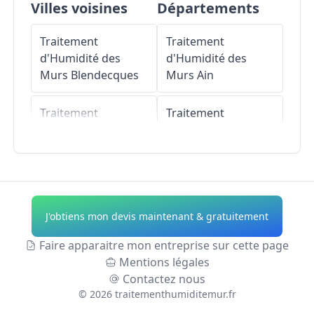
Villes voisines
Départements
Traitement
Traitement
d'Humidité des
d'Humidité des
Murs
Blendecques
Murs
Ain
Traitement
Traitement
d'Humidité des
d'Humidité des
Murs
Saint-Omer
Murs
Aisne
Traitement
Traitement
d'Humidité des
d'Humidité des
J'obtiens mon devis maintenant & gratuitement
Murs
Longuenesse
Murs
Allier
Faire apparaitre mon entreprise sur cette page
Traitement
Traitement
Mentions légales
d'Humidité des
d'Humidité des
Contactez nous
Murs
Heuringhem
Murs
Alpes-de-
©
2026
traitementhumiditemur.fr
Haute-Provence