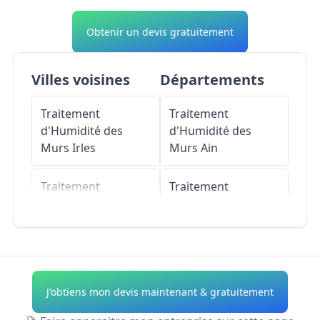
Obtenir un devis gratuitement
Villes voisines
Départements
Traitement
Traitement
d'Humidité des
d'Humidité des
Murs
Irles
Murs
Ain
Traitement
Traitement
d'Humidité des
d'Humidité des
Murs
Miraumont
Murs
Aisne
Traitement
Traitement
d'Humidité des
d'Humidité des
J'obtiens mon devis maintenant & gratuitement
Murs
Bihucourt
Murs
Allier