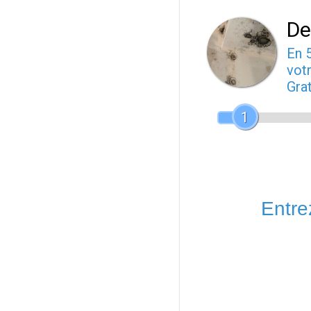
De
En 
votr
Gra
1
Entrez