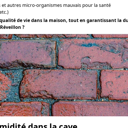
et autres micro-organismes mauvais pour la santé
etc.)
ualité de vie dans la maison, tout en garantissant la dura
 Réveillon ?
midité dans la cave