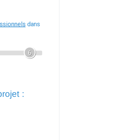
ssionnels
dans
6
rojet :