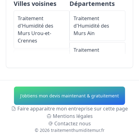
Villes voisines
Départements
Traitement
Traitement
d'Humidité des
d'Humidité des
Murs
Urou-et-
Murs
Ain
Crennes
Traitement
Traitement
d'Humidité des
d'Humidité des
Murs
Aisne
Murs
Juvigny-sur-
Orne
Traitement
d'Humidité des
J'obtiens mon devis maintenant & gratuitement
Traitement
Murs
Allier
d'Humidité des
Faire apparaitre mon entreprise sur cette page
Murs
Sai
Traitement
Mentions légales
d'Humidité des
Contactez nous
Traitement
Murs
Alpes-de-
©
2026
traitementhumiditemur.fr
d'Humidité des
Haute-Provence