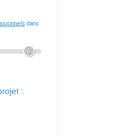
ssionnels
dans
6
rojet :