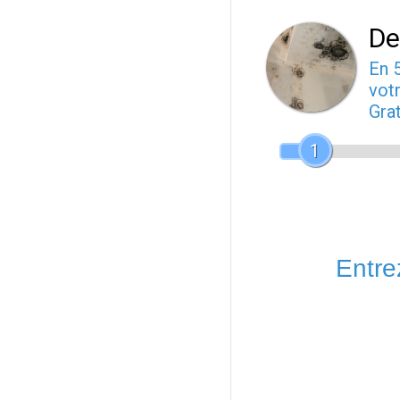
De
En 
votr
Gra
1
Entrez