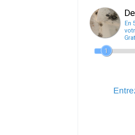
De
En 
votr
Gra
1
Entrez