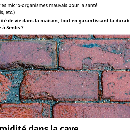
tres micro-organismes mauvais pour la santé
s, etc.)
té de vie dans la maison, tout en garantissant la durabili
 à Senlis ?
midité dans la cave