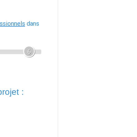
ssionnels
dans
6
rojet :