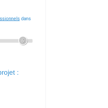
ssionnels
dans
6
rojet :