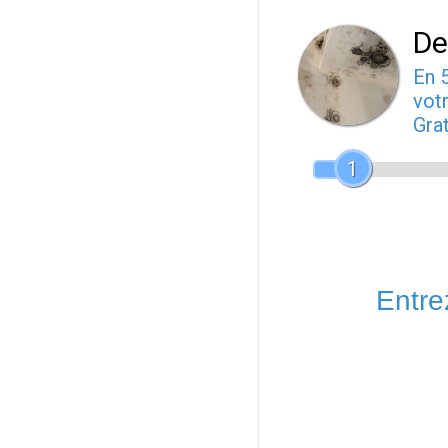
De
En 
votr
Gra
1
Entrez