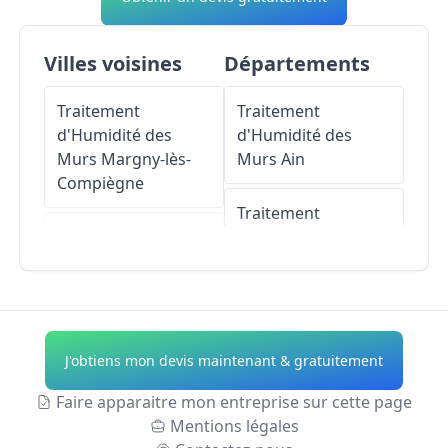
Villes voisines
Départements
Traitement
Traitement
d'Humidité des
d'Humidité des
Murs
Margny-lès-
Murs
Ain
Compiègne
Traitement
Traitement
d'Humidité des
d'Humidité des
Murs
Aisne
Murs
Venette
Traitement
Traitement
d'Humidité des
J'obtiens mon devis maintenant & gratuitement
d'Humidité des
Murs
Allier
Murs
Clairoix
Faire apparaitre mon entreprise sur cette page
Traitement
Mentions légales
Traitement
d'Humidité des