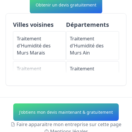
Obtenir un devis gratuitement
Villes voisines
Départements
Traitement
Traitement
d'Humidité des
d'Humidité des
Murs
Marais
Murs
Ain
Traitement
Traitement
d'Humidité des
d'Humidité des
Murs
Goincourt
Murs
Aisne
Traitement
Traitement
d'Humidité des
d'Humidité des
J'obtiens mon devis maintenant & gratuitement
Murs
Saint-Martin-
Murs
Allier
le-Nœud
Faire apparaitre mon entreprise sur cette page
Traitement
Mentions légales