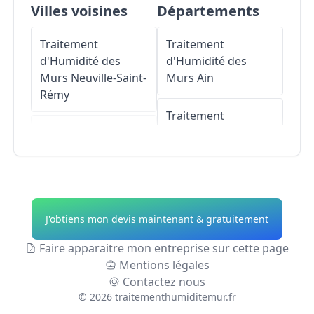
Villes voisines
Départements
Traitement
Traitement
d'Humidité des
d'Humidité des
Murs
Neuville-Saint-
Murs
Ain
Rémy
Traitement
Traitement
d'Humidité des
d'Humidité des
Murs
Aisne
Murs
Niergnies
Traitement
Traitement
d'Humidité des
J'obtiens mon devis maintenant & gratuitement
d'Humidité des
Murs
Allier
Murs
Proville
Faire apparaitre mon entreprise sur cette page
Traitement
Mentions légales
Traitement
d'Humidité des
Contactez nous
d'Humidité des
Murs
Alpes-de-
©
2026
traitementhumiditemur.fr
Murs
Tilloy-lez-
Haute-Provence