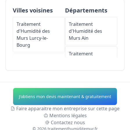
Villes voisines
Départements
Traitement
Traitement
d'Humidité des
d'Humidité des
Murs
Lurcy-le-
Murs
Ain
Bourg
Traitement
Traitement
d'Humidité des
d'Humidité des
Murs
Aisne
Murs
Sichamps
Traitement
Traitement
d'Humidité des
J'obtiens mon devis maintenant & gratuitement
d'Humidité des
Murs
Allier
Murs
Nolay
Faire apparaitre mon entreprise sur cette page
Traitement
Mentions légales
Traitement
d'Humidité des
Contactez nous
d'Humidité des
Murs
Alpes-de-
©
2026
traitementhumiditemur.fr