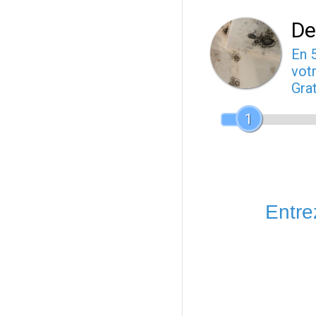
De
En 
votr
Gra
1
Entrez