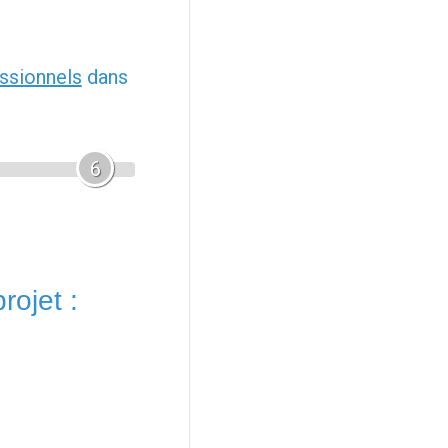
ssionnels
dans
6
rojet :