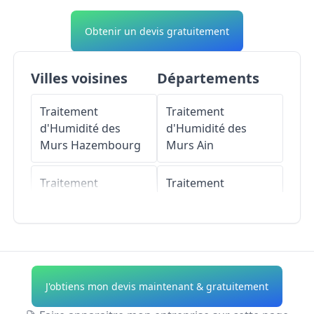
Obtenir un devis gratuitement
Villes voisines
Départements
Traitement
Traitement
d'Humidité des
d'Humidité des
Murs
Hazembourg
Murs
Ain
Traitement
Traitement
d'Humidité des
d'Humidité des
Murs
Kappelkinger
Murs
Aisne
Traitement
Traitement
d'Humidité des
d'Humidité des
J'obtiens mon devis maintenant & gratuitement
Murs
Le Val-de-
Murs
Allier
Guéblange