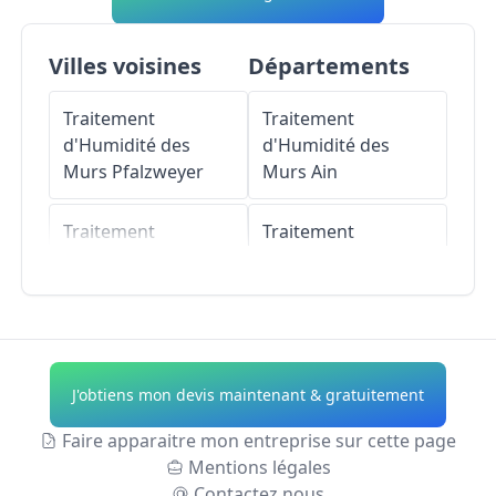
Villes voisines
Départements
Traitement
Traitement
d'Humidité des
d'Humidité des
Murs
Pfalzweyer
Murs
Ain
Traitement
Traitement
d'Humidité des
d'Humidité des
Murs
Berling
Murs
Aisne
Traitement
Traitement
d'Humidité des
d'Humidité des
J'obtiens mon devis maintenant & gratuitement
Murs
Phalsbourg
Murs
Allier
Faire apparaitre mon entreprise sur cette page
Traitement
Traitement
Mentions légales
d'Humidité des
d'Humidité des
Contactez nous