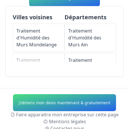
Villes voisines
Départements
Traitement
Traitement
d'Humidité des
d'Humidité des
Murs
Mondelange
Murs
Ain
Traitement
Traitement
d'Humidité des
d'Humidité des
Murs
Amnéville
Murs
Aisne
Traitement
Traitement
d'Humidité des
d'Humidité des
J'obtiens mon devis maintenant & gratuitement
Murs
Guénange
Murs
Allier
Faire apparaitre mon entreprise sur cette page
Traitement
Traitement
Mentions légales
d'Humidité des
d'Humidité des
Contactez nous