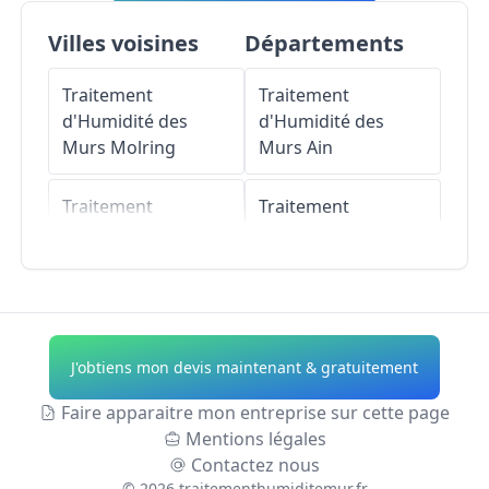
Villes voisines
Départements
Traitement
Traitement
d'Humidité des
d'Humidité des
Murs
Molring
Murs
Ain
Traitement
Traitement
d'Humidité des
d'Humidité des
Murs
Guinzeling
Murs
Aisne
Traitement
Traitement
d'Humidité des
d'Humidité des
J'obtiens mon devis maintenant & gratuitement
Murs
Torcheville
Murs
Allier
Faire apparaitre mon entreprise sur cette page
Traitement
Traitement
Mentions légales
d'Humidité des
d'Humidité des
Contactez nous
Murs
Marimont-lès-
Murs
Alpes-de-
©
2026
traitementhumiditemur.fr