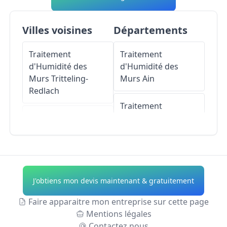
Villes voisines
Départements
Traitement
Traitement
d'Humidité des
d'Humidité des
Murs
Tritteling-
Murs
Ain
Redlach
Traitement
Traitement
d'Humidité des
d'Humidité des
Murs
Aisne
Murs
Longeville-lès-
Saint-Avold
Traitement
d'Humidité des
J'obtiens mon devis maintenant & gratuitement
Traitement
Murs
Allier
d'Humidité des
Faire apparaitre mon entreprise sur cette page
Murs
Pontpierre
Traitement
Mentions légales
d'Humidité des
Contactez nous