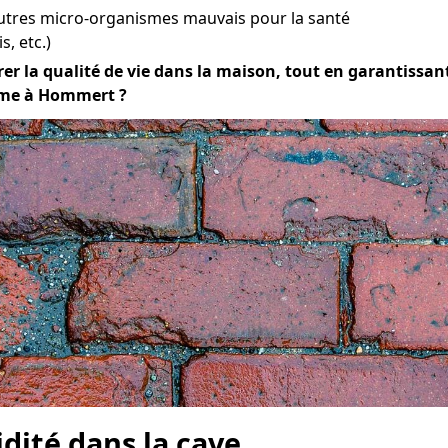
utres micro-organismes mauvais pour la santé
s, etc.)
rer la qualité de vie dans la maison, tout en garantissant 
lème à Hommert ?
idité dans la cave