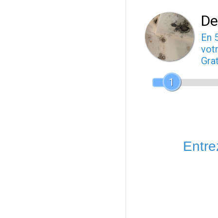
De
En 
votr
Gra
1
Entrez