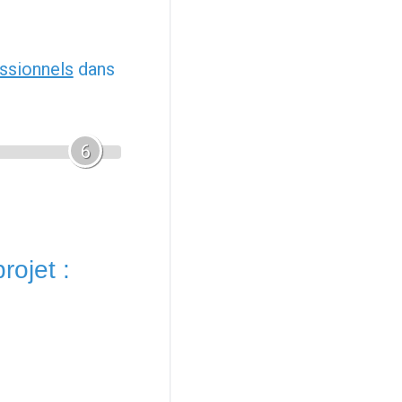
ssionnels
dans
6
rojet :