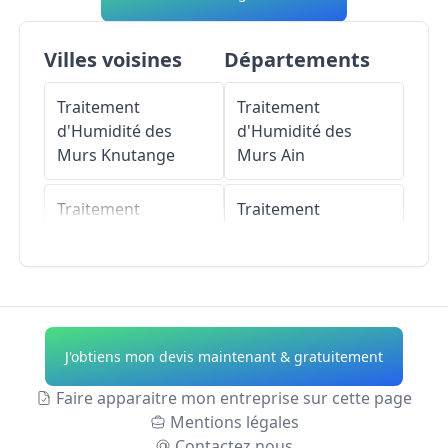
Villes voisines
Départements
Traitement
Traitement
d'Humidité des
d'Humidité des
Murs
Knutange
Murs
Ain
Traitement
Traitement
d'Humidité des
d'Humidité des
Murs
Algrange
Murs
Aisne
Traitement
Traitement
d'Humidité des
d'Humidité des
J'obtiens mon devis maintenant & gratuitement
Murs
Nilvange
Murs
Allier
Faire apparaitre mon entreprise sur cette page
Traitement
Traitement
Mentions légales
d'Humidité des
d'Humidité des
Contactez nous