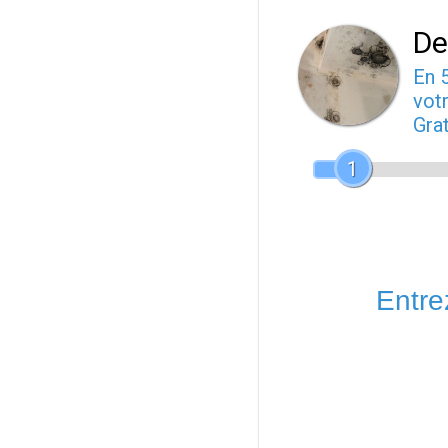
De
En 
votr
Gra
1
Entrez