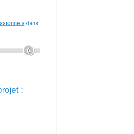
ssionnels
dans
6
rojet :