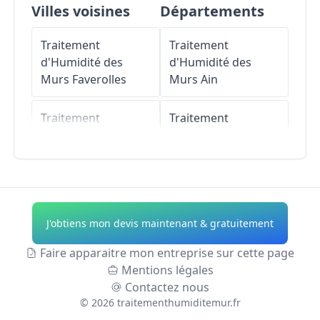
Villes voisines
Départements
Traitement
Traitement
d'Humidité des
d'Humidité des
Murs
Faverolles
Murs
Ain
Traitement
Traitement
d'Humidité des
d'Humidité des
Murs
Thivet
Murs
Aisne
Traitement
Traitement
d'Humidité des
d'Humidité des
J'obtiens mon devis maintenant & gratuitement
Murs
Chanoy
Murs
Allier
Faire apparaitre mon entreprise sur cette page
Traitement
Traitement
Mentions légales
d'Humidité des
d'Humidité des
Contactez nous
Murs
Vesaignes-
Murs
Alpes-de-
©
2026
traitementhumiditemur.fr
sur-Marne
Haute-Provence