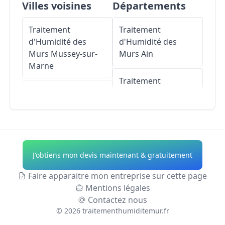
Villes voisines
Départements
Traitement
Traitement
d'Humidité des
d'Humidité des
Murs
Mussey-sur-
Murs
Ain
Marne
Traitement
Traitement
d'Humidité des
d'Humidité des
Murs
Aisne
Murs
Rupt
Traitement
Traitement
d'Humidité des
J'obtiens mon devis maintenant & gratuitement
d'Humidité des
Murs
Allier
Murs
Saint-Urbain-
Faire apparaitre mon entreprise sur cette page
Maconcourt
Traitement
Mentions légales
d'Humidité des
Contactez nous
Traitement
Murs
Alpes-de-
©
2026
traitementhumiditemur.fr
d'Humidité des
Haute-Provence