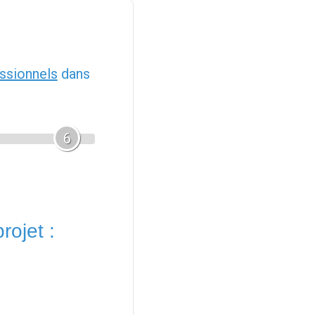
ssionnels
dans
6
rojet :