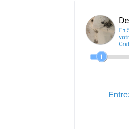
De
En 
votr
Gra
1
Entrez