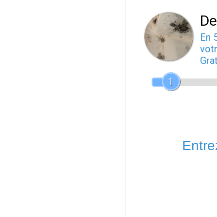
De
En 
votr
Gra
1
Entrez