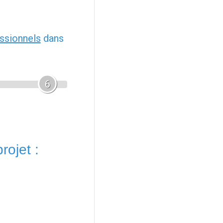
ssionnels
dans
6
rojet :