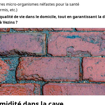
res micro-organismes néfastes pour la santé
mis, etc.)
alité de vie dans le domicile, tout en garantissant la dur
à Vezins ?
midité dans la cave