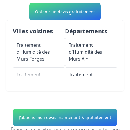
Obtenir un devis gratuitement
Villes voisines
Départements
Traitement
Traitement
d'Humidité des
d'Humidité des
Murs
Forges
Murs
Ain
Traitement
Traitement
d'Humidité des
d'Humidité des
Murs
Concourson-
Murs
Aisne
sur-Layon
Traitement
Traitement
d'Humidité des
J'obtiens mon devis maintenant & gratuitement
d'Humidité des
Murs
Allier
Murs
Montfort
Faire apparaitre mon entreprise sur cette page