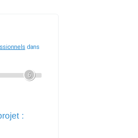
ssionnels
dans
6
rojet :