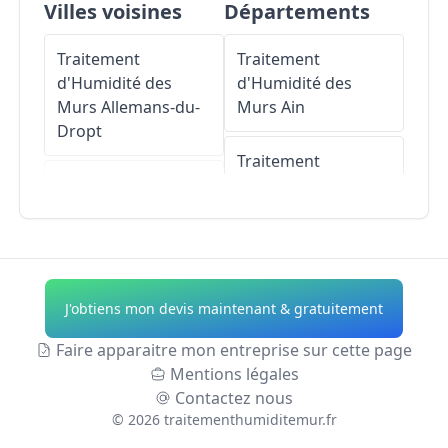
Villes voisines
Départements
Traitement
Traitement
d'Humidité des
d'Humidité des
Murs
Allemans-du-
Murs
Ain
Dropt
Traitement
Traitement
d'Humidité des
d'Humidité des
Murs
Aisne
Murs
Pardaillan
Traitement
Traitement
d'Humidité des
J'obtiens mon devis maintenant & gratuitement
d'Humidité des
Murs
Allier
Murs
Roumagne
Faire apparaitre mon entreprise sur cette page
Traitement
Mentions légales
Traitement
d'Humidité des
Contactez nous
d'Humidité des
Murs
Alpes-de-
©
2026
traitementhumiditemur.fr
Murs
La Sauvetat-
Haute-Provence